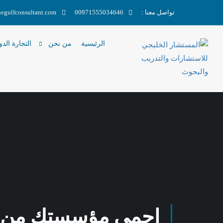
تواصل معنا :
00971555034646
egulfconsultant.com
الرئيسية
من نحن
التجارة الدو
احمي مؤسستك من ال