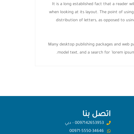
It is a long established fact that a reader w
when looking at its layout. The point of usin
distribution of letters, as opposed to usin
Many desktop publishing packages and web pa
model text, and a search for 'lorem ipsum'
اتصل بنا
0097142653953 - دبي
00971-5550-34646