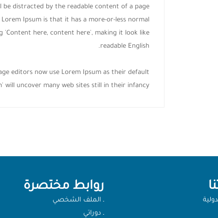
ill be distracted by the readable content of a page
g Lorem Ipsum is that it has a more-or-less normal
g 'Content here, content here', making it look like
readable English.
ge editors now use Lorem Ipsum as their default
 will uncover many web sites still in their infancy.
ا
روابط مختصرة
دولية
ـ الملف الشخصي
ـ دوراتي