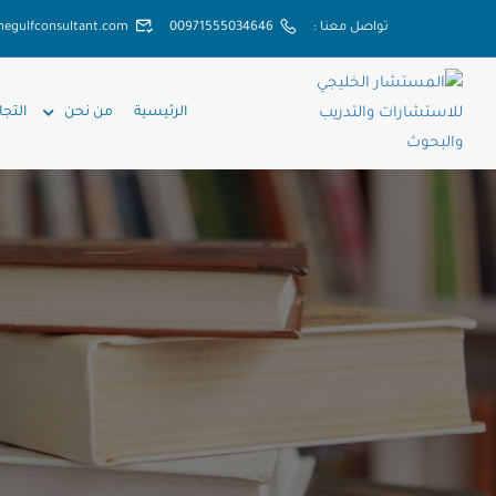
تواصل معنا :
00971555034646
hegulfconsultant.com
الرئيسية
من نحن
التجا