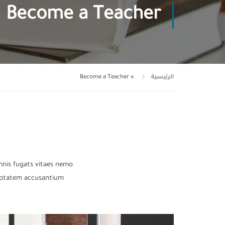
Become a Teacher
الرئيسية
»
Become a Teacher
mnis fugats vitaes nemo
luptatem accusantium