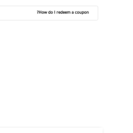
How do I redeem a coupon?
 You Have Any Questions You
Can Call Me 24/7