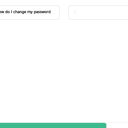
w do I change my password?
If
CALL US NOW