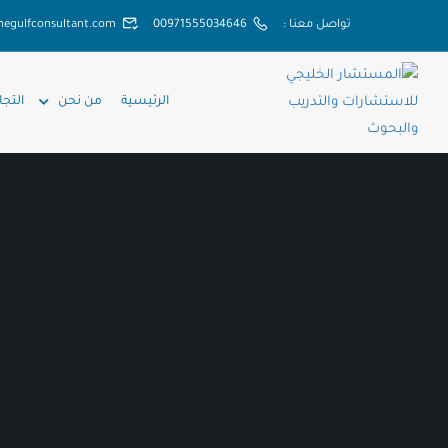
تواصل معنا :
00971555034646
hegulfconsultant.com
الرئيسية
من نحن
التجا