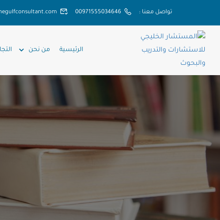
تواصل معنا :
00971555034646
hegulfconsultant.com
الرئيسية
من نحن
التجا