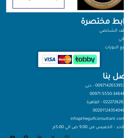
ابط مختصرة
ملف الشخصي
اتي
ع الدورات
ل بنا
009714265395 - دبي
00971-5550-3464
022272626 - القاهرة
0020112435404
info@thegulfconsultant.co
لأحد - الخميس من 9:00 ص الي 5:00م