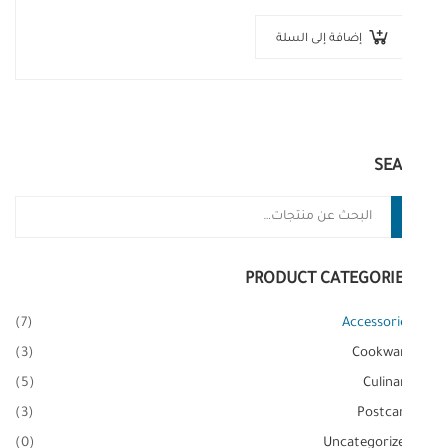
varius orci efficitu
إضافة إلى السلة
SE
حث
PRODUCT CATEGORI
(7)
Accessori
(3)
Cookwa
(5)
Culina
(3)
Postca
(0)
Uncategoriz