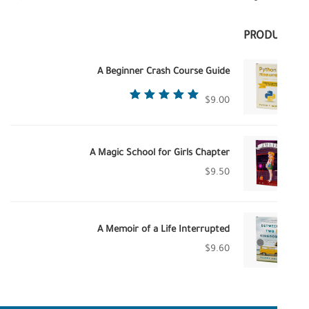
PROD
A Beginner Crash Course Guide
تم
$
9.00
التقييم
من
5.00
5
A Magic School for Girls Chapter
$
9.50
A Memoir of a Life Interrupted
$
9.60